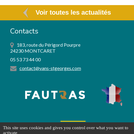
Voir toutes les actualités
Contacts
183, route du Périgord Pourpre
24230 MONTCARET
05 53 73 44 00
contact@
vans-stgeorges.com
This site uses cookies and gives you control over what you want to
© 2018 Vans St Georges -
Mentions légales
-
Politique de confidentialité
-
activate